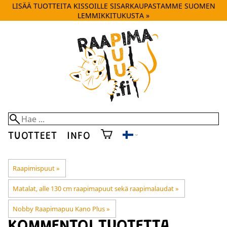
LISÄÄ TUOTTEITA KISSOILLE SISARKAUPASTAMME SUOMEN
LEMMIKKITUKUSTA »
TUOTTEET
INFO
Raapimispuut
‪»
Matalat, alle 130 cm raapimapuut sekä raapimalaudat
‪»
Nobby Raapimapuu Kano Plus
‪»
KOMMENTOI TUOTETTA