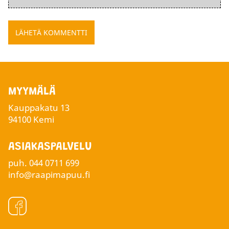
MYYMÄLÄ
Kauppakatu 13
94100 Kemi
ASIAKASPALVELU
puh.
044 0711 699
info@raapimapuu.fi