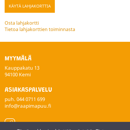
Osta lahjakortti
Tietoa lahjakorttien toiminnasta
MYYMÄLÄ
Kauppakatu 13
94100 Kemi
ASIAKASPALVELU
puh.
044 0711 699
info@raapimapuu.fi