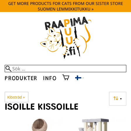
GET MORE PRODUCTS FOR CATS FROM OUR SISTER STORE
SUOMEN LEMMIKKITUKKU »
PRODUKTER
INFO
Klösträd
‪»
▼
ISOILLE KISSOILLE