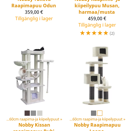
Raapimapuu Odun
kiipeilypuu Musan,
359,00 €
harmaa/musta
Tillgänglig i lager
459,00 €
Tillgänglig i lager
☆
☆
☆
☆
☆
(2)
Korkeat yli 160cm raapima-ja kiipeilypuut
Klösträd
‪»
‪»
Korkeat yli 160cm raapima-ja kiipeilypuut
‪»
Nobby
Kissan
Nobby
Raapimapuu