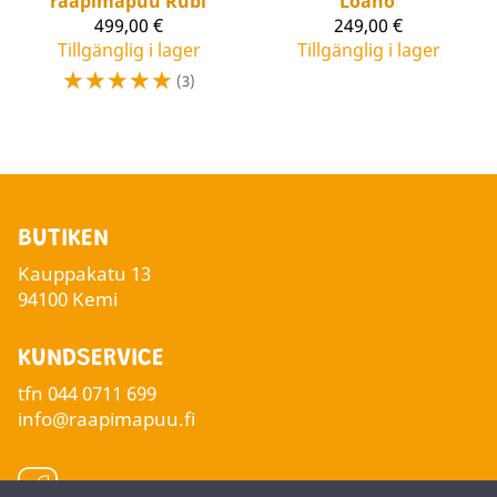
raapimapuu Rubi
Loano
499,00 €
249,00 €
Tillgänglig i lager
Tillgänglig i lager
☆
☆
☆
☆
☆
(3)
BUTIKEN
Kauppakatu 13
94100 Kemi
KUNDSERVICE
tfn
044 0711 699
info@raapimapuu.fi