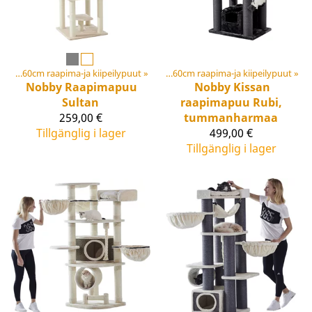
Korkeat yli 160cm raapima-ja kiipeilypuut
Klösträd
‪»
‪»
Korkeat yli 160cm raapima-ja kiipeilypuut
‪»
Nobby
Raapimapuu
Nobby
Kissan
Sultan
raapimapuu Rubi,
259,00 €
tummanharmaa
Tillgänglig i lager
499,00 €
Tillgänglig i lager