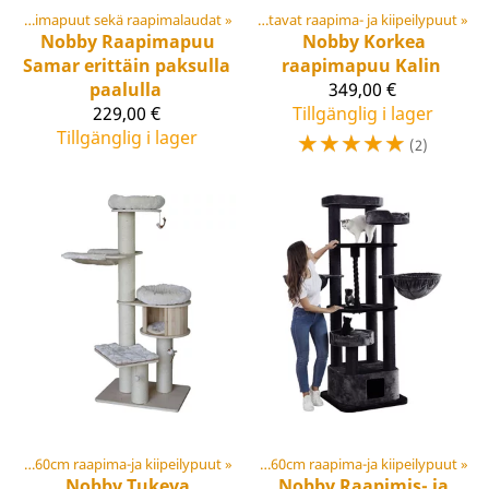
Matalat, alle 130 cm raapimapuut sekä raapimalaudat
Klösträd
‪»
‪»
Kattoon pingotettavat raapima- ja kiipeilypuut
‪»
Nobby
Raapimapuu
Nobby
Korkea
Samar erittäin paksulla
raapimapuu Kalin
paalulla
349,00 €
229,00 €
Tillgänglig i lager
Tillgänglig i lager
☆
☆
☆
☆
☆
(2)
Korkeat yli 160cm raapima-ja kiipeilypuut
Klösträd
‪»
‪»
Korkeat yli 160cm raapima-ja kiipeilypuut
‪»
Nobby
Tukeva
Nobby
Raapimis- ja