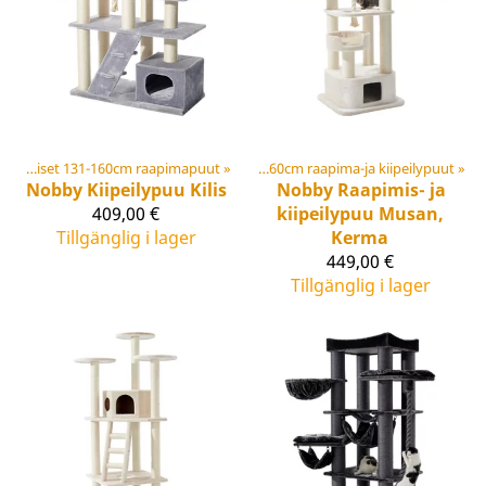
Keskikoiset 131-160cm raapimapuut
Klösträd
‪»
‪»
Korkeat yli 160cm raapima-ja kiipeilypuut
‪»
Nobby
Kiipeilypuu Kilis
Nobby
Raapimis- ja
409,00 €
kiipeilypuu Musan,
Tillgänglig i lager
Kerma
449,00 €
Tillgänglig i lager