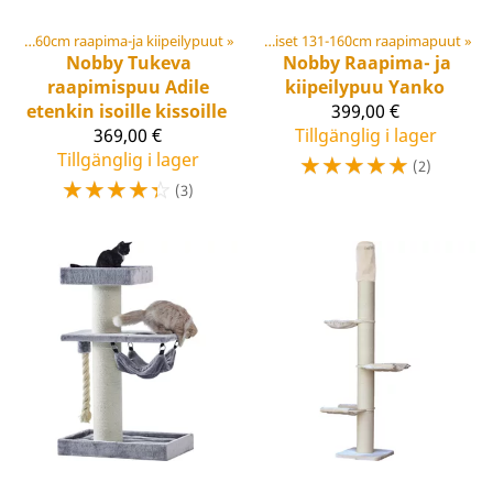
Korkeat yli 160cm raapima-ja kiipeilypuut
Klösträd
‪»
‪»
Keskikoiset 131-160cm raapimapuut
‪»
Nobby
Tukeva
Nobby
Raapima- ja
raapimispuu Adile
kiipeilypuu Yanko
etenkin isoille kissoille
399,00 €
369,00 €
Tillgänglig i lager
Tillgänglig i lager
☆
☆
☆
☆
☆
(2)
☆
☆
☆
☆
☆
(3)