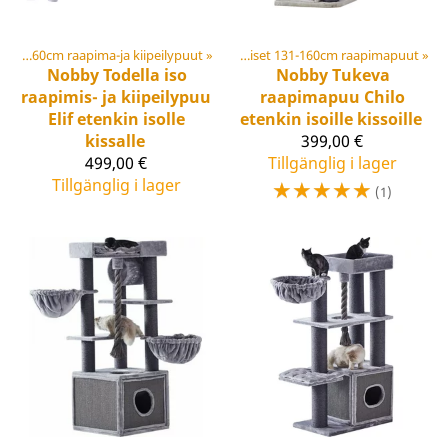
Korkeat yli 160cm raapima-ja kiipeilypuut
Klösträd
‪»
‪»
Keskikoiset 131-160cm raapimapuut
‪»
Nobby
Todella iso
Nobby
Tukeva
raapimis- ja kiipeilypuu
raapimapuu Chilo
Elif etenkin isolle
etenkin isoille kissoille
kissalle
399,00 €
499,00 €
Tillgänglig i lager
Tillgänglig i lager
☆
☆
☆
☆
☆
(1)