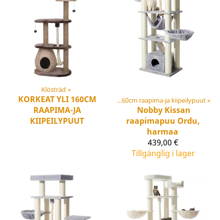
Klösträd
‪»
KORKEAT YLI 160CM
Klösträd
‪»
Korkeat yli 160cm raapima-ja kiipeilypuut
‪»
RAAPIMA-JA
Nobby
Kissan
KIIPEILYPUUT
raapimapuu Ordu,
harmaa
439,00 €
Tillgänglig i lager