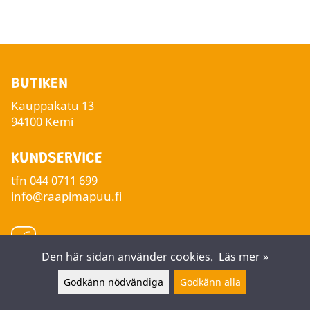
BUTIKEN
Kauppakatu 13
94100 Kemi
KUNDSERVICE
tfn
044 0711 699
info@raapimapuu.fi
Den här sidan använder cookies.
Läs mer »
Godkänn nödvändiga
Godkänn alla
Lämna ett meddelande ▲