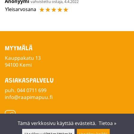
Anonyymi
vahvistettu ostaja, 4.4.2022
☆
☆
☆
☆
☆
Yleisarvosana
MYYMÄLÄ
Kauppakatu 13
94100 Kemi
ASIAKASPALVELU
puh.
044 0711 699
info@raapimapuu.fi
Tämä verkkosivu käyttää evästeitä.
Tietoa »