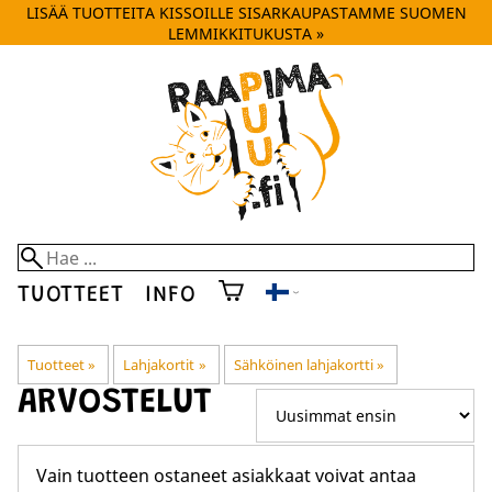
LISÄÄ TUOTTEITA KISSOILLE SISARKAUPASTAMME SUOMEN
LEMMIKKITUKUSTA »
TUOTTEET
INFO
Tuotteet
‪»
Lahjakortit
‪»
Sähköinen lahjakortti
‪»
ARVOSTELUT
Vain tuotteen ostaneet asiakkaat voivat antaa