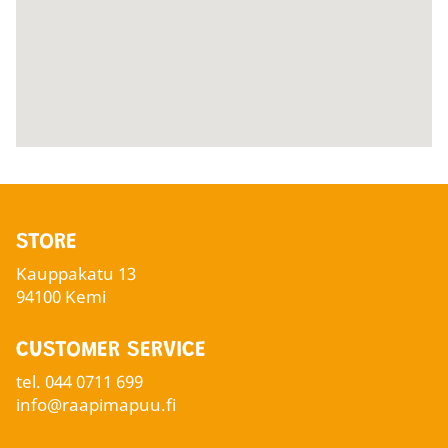
STORE
Kauppakatu 13
94100 Kemi
CUSTOMER SERVICE
tel.
044 0711 699
info@raapimapuu.fi